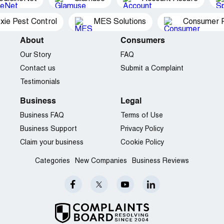
Country of complaint:
France
xie Pest Control
MES Solutions
Consumer P
About
Consumers
Our Story
FAQ
Contact us
Submit a Complaint
Testimonials
Business
Legal
Business FAQ
Terms of Use
Business Support
Privacy Policy
Claim your business
Cookie Policy
Categories
New Companies
Business Reviews