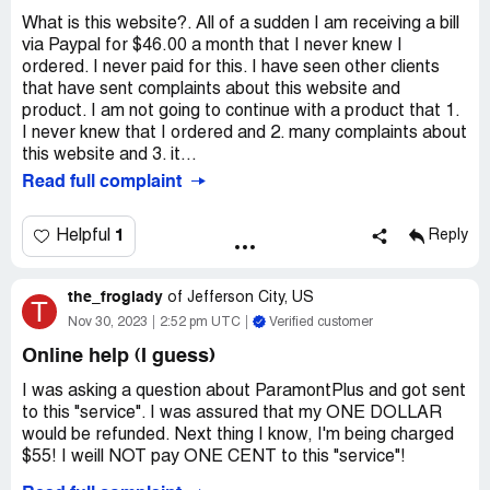
What is this website?. All of a sudden I am receiving a bill
via Paypal for $46.00 a month that I never knew I
ordered. I never paid for this. I have seen other clients
that have sent complaints about this website and
product. I am not going to continue with a product that 1.
I never knew that I ordered and 2. many complaints about
this website and 3. it...
Read full complaint
1
Helpful
Reply
the_froglady
of
Jefferson City, US
T
Nov 30, 2023
2:52 pm UTC
Verified customer
Online help (I guess)
I was asking a question about ParamontPlus and got sent
to this "service". I was assured that my ONE DOLLAR
would be refunded. Next thing I know, I'm being charged
$55! I weill NOT pay ONE CENT to this "service"!