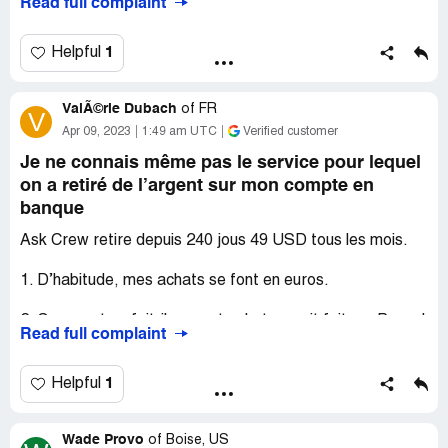
Read full complaint
I was asking a question about logging into Paramont+ on
my TV. WHY do I need to be sent to a separate "service"
and charged $55 to answer a question about
1
Helpful
Paramont+?
Country of complaint:
United States
ValÃ©rie Dubach
of
FR
V
Claimed loss:
$56.00
Apr 09, 2023
1:49 am UTC
Verified customer
Desired outcome:
That I will NOT PAY ONE CENT!
Je ne connais même pas le service pour lequel
on a retiré de l’argent sur mon compte en
banque
Ask Crew retire depuis 240 jous 49 USD tous les mois.
1. D’habitude, mes achats se font en euros.
2. Comment se fait-il que cet achat se soit fait sur Paypal
Read full complaint
alors que ce service se proclame « sûr » ? (tout le monde
connait les modalités de double sécurité, sms, appel
téléphonique, etc.).
1
Helpful
3. Je ne sais pas pour quel service cette somme m’est
Wade Provo
prélevée tous les mois.
of
Boise, US