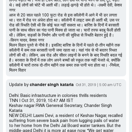
लगना पड़ता था। जैसे ही टैंकर आता, लोग उस पर पानी भरने के लिए टूट पड़ते
थे। कई लोगों को चोटें भी आती थीं। लड़ाई-झगड़े भी होते थे। -लक्ष्मी देवी, केशव
नगर
आज से 20 साल पहले 100 फुटा रोड से इस कॉलोनी में आने में भी डर लगता
था। रात में रोड पर अंधेरा होता था। कॉलोनी में लाइट कम ही आती थी, उस पर
रोड की स्थिति ऐसी थी कि कोई चल नहीं सकता था। बारिश के दिनों में बरसाती
पानी के साथ सीवर का गंदा पानी मिक्स हो जाता था। चारों तरफ बदबू फैली होती
थी। लेकिन, सड़कों के निर्माण और पानी की सुविधा से स्थिति बेहतर हुई है।
-किरन यादव, केशव नगर
मिलन विहार पुस्ते से नीचे है। इसलिए बारिश के दिनों में पहले दो-तीन महीने तक
कॉलोनी में कम तक बरसाती पानी जमा रहता था। यहां गांव से भी बदतर स्थित
लोगों की थी। लेकिन, अब रोड और सीवर लाइनों के बनने के बाद स्थिति बदल गई
है। बरसात के दिनों में तक लोग अपने बच्चों को स्कूल तक नहीं भेजते थे, क्योंकि
कॉलोनी में चारों तरफ दो-तीन महीने तक कमर तक पानी भरा होता था। -निर्मला,
मिलन विहार
chander singh kataria
Update by
Oct 31, 2019
5:00 am UTC
Delhi: Basic infrastructure in colonies thrills residents
TNN | Oct 31, 2019, 10.47 AM IST
Keshav nagar RWA Genereal Secretary, Chander Singh
Kataria
NEW DELHI: Laxmi Devi, a resident of Keshav Nagar, recalled
suffering from severe back pain from lugging pails of water
to her home from the Delhi Jal Board water tankers. But the
middle-aged Delhi it is more at ease now. “We get water