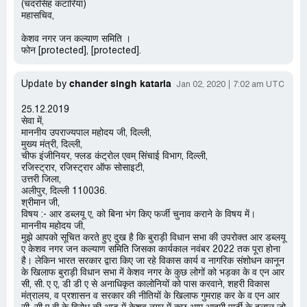
(चंदरसिंह कटारिया)
महासचिव,
केशव नगर जन कल्याण समिति ।
फोन [protected], [protected].
chander singh kataria
Update by
Jan 02, 2020
7:02 am UTC
25.12.2019
सेवा में,
माननीय उपराज्यपाल महोदय जी, दिल्ली,
मुख्य मंत्री, दिल्ली,
चीफ इंजीनियर, फ्लड कंट्रोल एवम् सिंचाई विभाग, दिल्ली,
रजिस्ट्रार, रजिस्ट्रार ऑफ सोसाइटी,
उत्तरी जिला,
अलीपुर, दिल्ली 110036.
श्रीमान जी,
विषय :- आर डब्लयू ए, को बिना भंग किए फर्जी चुनाव कराने के विषय में।
माननीय महोदय जी,
मुझे आपको सूचित करते हुए दुख है कि बुराड़ी विधान सभा की उपरोक्त आर डब्लयू
ए केशव नगर जन कल्याण समिति जिसका कार्यकाल नवंबर 2022 तक पूरा होना
है। लेकिन भारत सरकार द्वारा किए जा रहे विकास कार्य व नागरिक संशोधन कानून
के खिलाफ बुराड़ी विधान सभा में केशव नगर के कुछ लोगों को भड़का के व एन आर
सी, सी. ए ए, डी डी ए से अनाधिकृत कालोनियों को पास करवाने, शहरी विकास
मंत्रालय, व प्रशासन व सरकार की नीतियों के खिलाफ गुमराह कर के व एन आर