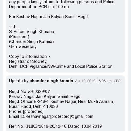
any people kindly inform to following persons and Police
Department on PCR dial 100 no.
For Keshav Nagar Jan Kalyan Samiti Regd.
-sd-
S. Pritam Singh Khurana
(President)
(Chander Singh Kataria)
Gen. Secretary.
Copy to information: -
Registrar of Society,
Delhi. DCP Vigilance/NW/Crime and Local Police Station.
chander singh kataria
Update by
Apr 10, 2019
8:08 am UTC
Regd. No. S-60339/07
Keshav Nagar Jan Kalyan Samiti Regd.
Regd. Office: B-246/4, Keshav Nagar, Near Mukti Ashram,
Burari Raod, Delhi-110036
Phone: [protected]
Email ID. Keshavnagar.[protected]@gmail.com
Ref. No. KNJKS/2019-20/12-16. Dated. 10.04.2019