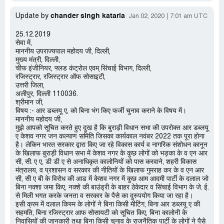
chander singh kataria
Update by
Jan 02, 2020
7:01 am UTC
25.12.2019
सेवा में,
माननीय उपराज्यपाल महोदय जी, दिल्ली,
मुख्य मंत्री, दिल्ली,
चीफ इंजीनियर, फ्लड कंट्रोल एवम् सिंचाई विभाग, दिल्ली,
रजिस्ट्रार, रजिस्ट्रार ऑफ सोसाइटी,
उत्तरी जिला,
अलीपुर, दिल्ली 110036.
श्रीमान जी,
विषय :- आर डब्लयू ए, को बिना भंग किए फर्जी चुनाव कराने के विषय में।
माननीय महोदय जी,
मुझे आपको सूचित करते हुए दुख है कि बुराड़ी विधान सभा की उपरोक्त आर डब्लयू
ए केशव नगर जन कल्याण समिति जिसका कार्यकाल नवंबर 2022 तक पूरा होना
है। लेकिन भारत सरकार द्वारा किए जा रहे विकास कार्य व नागरिक संशोधन कानून
के खिलाफ बुराड़ी विधान सभा में केशव नगर के कुछ लोगों को भड़का के व एन आर
सी, सी. ए ए, डी डी ए से अनाधिकृत कालोनियों को पास करवाने, शहरी विकास
मंत्रालय, व प्रशासन व सरकार की नीतियों के खिलाफ गुमराह कर के व एन आर
सी, सी ए बी के विरोध की आड में केशव नगर में कुछ आम आदमी पार्टी के दलाल जो
बिना नक्शा जमा किए, नक्शे की बाउंड्री के बाहर ठेकेदार व सिंचाई विभाग के जे. ई.
से मिली भगत करके जनता व सरकार के पैसे का दुरुपयोग किया जा रहा है।
इसी क्रम में दलाल किस्म के लोगों ने बिना किसी मीटिंग, बिना आर डब्लयू ए की
सहमति, बिना रजिस्ट्रार आफ सोसायटी को सूचित किए, बिना कालोनी के
निवासियों की जानकारी तथा बिना किसी चुनाव के राजनैतिक पार्टी के लोगों ने पैसे