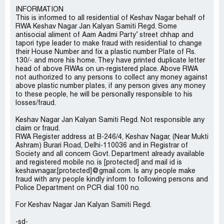
INFORMATION
This is informed to all residential of Keshav Nagar behalf of
RWA Keshav Nagar Jan Kalyan Samiti Regd. Some
antisocial aliment of Aam Aadmi Party’ street chhap and
tapori type leader to make fraud with residential to change
their House Number and fix a plastic number Plate of Rs.
130/- and more his home. They have printed duplicate letter
head of above RWAs on un-registered place. Above RWA
not authorized to any persons to collect any money against
above plastic number plates, if any person gives any money
to these people, he will be personally responsible to his
losses/fraud.
Keshav Nagar Jan Kalyan Samiti Regd. Not responsible any
claim or fraud.
RWA Register address at B-246/4, Keshav Nagar, (Near Mukti
Ashram) Burari Road, Delhi-110036 and in Registrar of
Society and all concern Govt. Department already available
and registered mobile no. is [protected] and mail id is
keshavnagar.[protected]@gmail.com. Is any people make
fraud with any people kindly inform to following persons and
Police Department on PCR dial 100 no.
For Keshav Nagar Jan Kalyan Samiti Regd.
-sd-