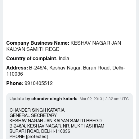
Company Business Name:
KESHAV NAGAR JAN
KALYAN SAMITI REGD
Country of complaint:
India
Address:
B-246/4, Keshav Nagar, Burari Road, Delhi-
110036
Phone:
9910405512
chander singh kataria
Update by
Mar 02, 2013
3:32 am UTC
CHANDER SINGH KATARIA
GENERAL SECRETARY
KESHAV NAGAR JAN KALYAN SAMITI RREGD.
B-246/4, KESHAV NAGAR, NR. MUKTI ASHRAM
BURARI ROAD, DELHI-110036
PHONE [protected]