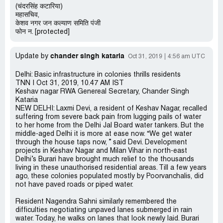
(चंदरसिंह कटारिया)
महासचिव,
केशव नगर जन कल्याण समिति पंजी
फोन न. [protected]
chander singh kataria
Update by
Oct 31, 2019
4:56 am UTC
Delhi: Basic infrastructure in colonies thrills residents
TNN | Oct 31, 2019, 10.47 AM IST
Keshav nagar RWA Genereal Secretary, Chander Singh
Kataria
NEW DELHI: Laxmi Devi, a resident of Keshav Nagar, recalled
suffering from severe back pain from lugging pails of water
to her home from the Delhi Jal Board water tankers. But the
middle-aged Delhi it is more at ease now. “We get water
through the house taps now, ” said Devi. Development
projects in Keshav Nagar and Milan Vihar in north-east
Delhi’s Burari have brought much relief to the thousands
living in these unauthorised residential areas. Till a few years
ago, these colonies populated mostly by Poorvanchalis, did
not have paved roads or piped water.
Resident Nagendra Sahni similarly remembered the
difficulties negotiating unpaved lanes submerged in rain
water. Today, he walks on lanes that look newly laid. Burari