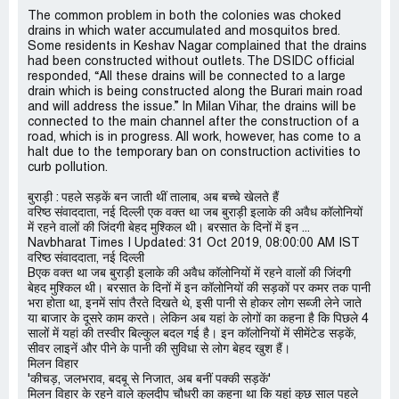
The common problem in both the colonies was choked
drains in which water accumulated and mosquitos bred.
Some residents in Keshav Nagar complained that the drains
had been constructed without outlets. The DSIDC official
responded, “All these drains will be connected to a large
drain which is being constructed along the Burari main road
and will address the issue.” In Milan Vihar, the drains will be
connected to the main channel after the construction of a
road, which is in progress. All work, however, has come to a
halt due to the temporary ban on construction activities to
curb pollution.
बुराड़ी : पहले सड़कें बन जाती थीं तालाब, अब बच्चे खेलते हैं
वरिष्ठ संवाददाता, नई दिल्ली एक वक्त था जब बुराड़ी इलाके की अवैध कॉलोनियों
में रहने वालों की जिंदगी बेहद मुश्किल थी। बरसात के दिनों में इन ...
Navbharat Times | Updated: 31 Oct 2019, 08:00:00 AM IST
वरिष्ठ संवाददाता, नई दिल्ली
Bएक वक्त था जब बुराड़ी इलाके की अवैध कॉलोनियों में रहने वालों की जिंदगी
बेहद मुश्किल थी। बरसात के दिनों में इन कॉलोनियों की सड़कों पर कमर तक पानी
भरा होता था, इनमें सांप तैरते दिखते थे, इसी पानी से होकर लोग सब्जी लेने जाते
या बाजार के दूसरे काम करते। लेकिन अब यहां के लोगों का कहना है कि पिछले 4
सालों में यहां की तस्वीर बिल्कुल बदल गई है। इन कॉलोनियों में सीमेंटेड सड़कें,
सीवर लाइनें और पीने के पानी की सुविधा से लोग बेहद खुश हैं।
मिलन विहार
'कीचड़, जलभराव, बदबू से निजात, अब बनीं पक्की सड़कें'
मिलन विहार के रहने वाले कुलदीप चौधरी का कहना था कि यहां कुछ साल पहले