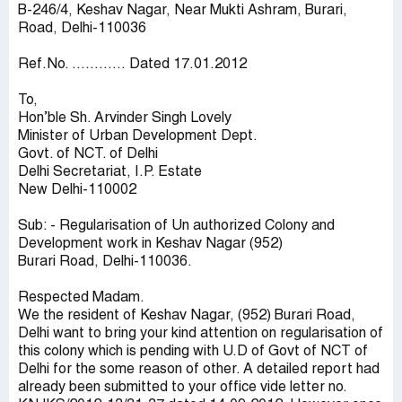
B-246/4, Keshav Nagar, Near Mukti Ashram, Burari,
Road, Delhi-110036
Ref.No. ………… Dated 17.01.2012
To,
Hon’ble Sh. Arvinder Singh Lovely
Minister of Urban Development Dept.
Govt. of NCT. of Delhi
Delhi Secretariat, I.P. Estate
New Delhi-110002
Sub: - Regularisation of Un authorized Colony and
Development work in Keshav Nagar (952)
Burari Road, Delhi-110036.
Respected Madam.
We the resident of Keshav Nagar, (952) Burari Road,
Delhi want to bring your kind attention on regularisation of
this colony which is pending with U.D of Govt of NCT of
Delhi for the some reason of other. A detailed report had
already been submitted to your office vide letter no.