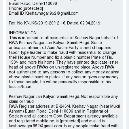
Burari Raod, Delhi-110036
Phone: [protected]
Email ID. Keshavnagar.952@gmail.com
Ref. No. KNJKS/2019-20/12-16. Dated. 02.04.2015
INFORMATION
This is informed to all residential of Keshav Nagar behalf of
RWA Keshav Nagar Jan Kalyan Samiti Regd. Some
antisocial aliment of Aam Aadmi Party’ street chhap and
tapori type leader to make fraud with residential to change
their House Number and fix a plastic number Plate of Rs.
130/- and more his home. They have printed duplicate letter
head of above RWAs on un-registered place. Above RWA
not authorized to any persons to collect any money against
above plastic number plates, if any person gives any money
to these people, he will be personally responsible to his
losses/fraud.
Keshav Nagar Jan Kalyan Samiti Regd. Not responsible any
claim or fraud.
RWA Register address at B-246/4, Keshav Nagar, (Near Mukti
Ashram) Burari Road, Delhi-110036 and in Registrar of
Society and all concern Govt. Department already available
and registered mobile no. is [protected] and mail id is
keshavnagar.952@gmail.com. Is any people make fraud with