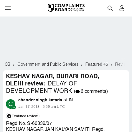
CB
Government and Public Services
Featured #5
Review 
KESHAV NAGAR, BURARI ROAD,
DLEHI review:
DELAY OF
DEVELOPMENT WORK
(
6 comments)
chander singh kataria
of IN
C
Jan 17, 2013
5:59 am UTC
Featured review
Regd.No. S-60339/07
KESHAV NAGAR JAN KALYAN SAMITI Regd.