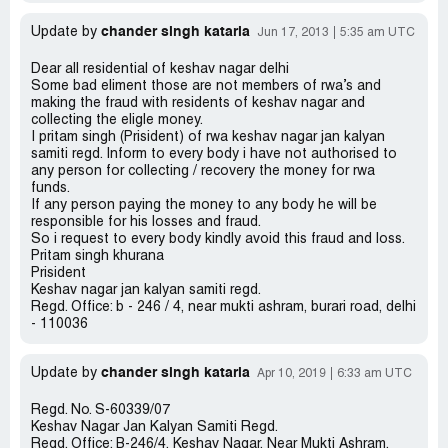
chander singh kataria
Update by
Jun 17, 2013
5:35 am UTC
Dear all residential of keshav nagar delhi
Some bad eliment those are not members of rwa’s and
making the fraud with residents of keshav nagar and
collecting the eligle money.
I pritam singh (Prisident) of rwa keshav nagar jan kalyan
samiti regd. Inform to every body i have not authorised to
any person for collecting / recovery the money for rwa
funds.
If any person paying the money to any body he will be
responsible for his losses and fraud.
So i request to every body kindly avoid this fraud and loss.
Pritam singh khurana
Prisident
Keshav nagar jan kalyan samiti regd.
Regd. Office: b - 246 / 4, near mukti ashram, burari road, delhi
- 110036
chander singh kataria
Update by
Apr 10, 2019
6:33 am UTC
Regd. No. S-60339/07
Keshav Nagar Jan Kalyan Samiti Regd.
Regd. Office: B-246/4, Keshav Nagar, Near Mukti Ashram,