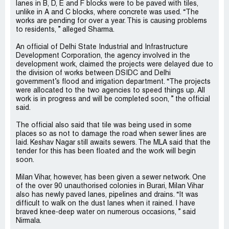
lanes in B, D, E and F blocks were to be paved with tiles,
unlike in A and C blocks, where concrete was used. “The
works are pending for over a year. This is causing problems
to residents, ” alleged Sharma.
An official of Delhi State Industrial and Infrastructure
Development Corporation, the agency involved in the
development work, claimed the projects were delayed due to
the division of works between DSIDC and Delhi
government’s flood and irrigation department. “The projects
were allocated to the two agencies to speed things up. All
work is in progress and will be completed soon, ” the official
said.
The official also said that tile was being used in some
places so as not to damage the road when sewer lines are
laid. Keshav Nagar still awaits sewers. The MLA said that the
tender for this has been floated and the work will begin
soon.
Milan Vihar, however, has been given a sewer network. One
of the over 90 unauthorised colonies in Burari, Milan Vihar
also has newly paved lanes, pipelines and drains. “It was
difficult to walk on the dust lanes when it rained. I have
braved knee-deep water on numerous occasions, ” said
Nirmala.