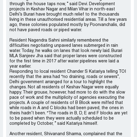
through the house taps now, ” said Devi. Development
projects in Keshav Nagar and Milan Vihar in north-east
Delhi’s Burari have brought much relief to the thousands
living in these unauthorised residential areas. Till a few years
ago, these colonies populated mostly by Poorvanchalis, did
not have paved roads or piped water.
Resident Nagendra Sahni similarly remembered the
difficulties negotiating unpaved lanes submerged in rain
water. Today, he walks on lanes that look newly laid. Burari
MLA Sanjeev Jha said that proper lanes were constructed
for the first time in 2017 after water pipelines were laid a
year earlier.
Responding to local resident Chander S Katariya telling TOI
recently that the area had “no draining, roads or sewers”,
Delhi government arranged for a tour to highlight the
changes. Not all residents of Keshav Nagar were equally
happy. Their grouse, however, had more to do with the slow
pace of work and the multiplicity of agencies executing the
projects. A couple of residents of B Block were miffed that
while roads in A and C blocks had been paved, the ones in
theirs hadn’t been. “The roads in B, D, E and F blocks are yet
to be paved when they were actually scheduled to be
completed by October, ” said Katariya himself.
Another resident, Shivanand Sharma, complained that the