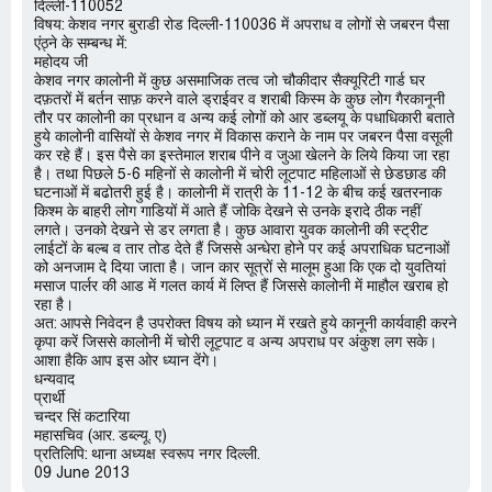
दिल्ली-110052
विषय: केशव नगर बुराडी रोड दिल्ली-110036 में अपराध व लोगों से जबरन पैसा
एंठ्ने के सम्बन्ध में:
महोदय जी
केशव नगर कालोनी में कुछ असमाजिक तत्व जो चौकीदार सैक्यूरिटी गार्ड घर
दफ़तरों में बर्तन साफ़ करने वाले ड्राईवर व शराबी किस्म के कुछ लोग गैरकानूनी
तौर पर कालोनी का प्रधान व अन्य कई लोगों को आर डब्लयू के पधाधिकारी बताते
हुये कालोनी वासियों से केशव नगर में विकास कराने के नाम पर जबरन पैसा वसूली
कर रहे हैं। इस पैसे का इस्तेमाल शराब पीने व जुआ खेलने के लिये किया जा रहा
है। तथा पिछले 5-6 महिनों से कालोनी में चोरी लूटपाट महिलाओं से छेडछाड की
घटनाओं में बढोतरी हुई है। कालोनी में रात्री के 11-12 के बीच कई खतरनाक
किश्म के बाहरी लोग गाडियों में आते हैं जोकि देखने से उनके इरादे ठीक नहीं
लगते। उनको देखने से डर लगता है। कुछ आवारा युवक कालोनी की स्ट्रीट
लाईटों के बल्ब व तार तोड देते हैं जिससे अन्धेरा होने पर कई अपराधिक घटनाओं
को अनजाम दे दिया जाता है। जान कार सूत्रों से मालूम हुआ कि एक दो युवतियां
मसाज पार्लर की आड में गलत कार्य में लिप्त हैं जिससे कालोनी में माहौल खराब हो
रहा है।
अत: आपसे निवेदन है उपरोक्त विषय को ध्यान में रखते हुये कानूनी कार्यवाही करने
कृपा करें जिससे कालोनी में चोरी लूट्पाट व अन्य अपराध पर अंकुश लग सके।
आशा हैकि आप इस ओर ध्यान देंगे।
धन्यवाद
प्रार्थी
चन्दर सिं कटारिया
महासचिव (आर. डब्ल्यू. ए)
प्रतिलिपि: थाना अध्यक्ष स्वरूप नगर दिल्ली.
09 June 2013