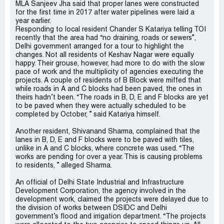
MLA Sanjeev Jha said that proper lanes were constructed
for the first time in 2017 after water pipelines were laid a
year earlier.
Responding to local resident Chander S Katariya telling TOI
recently that the area had “no draining, roads or sewers”,
Delhi government arranged for a tour to highlight the
changes. Not all residents of Keshav Nagar were equally
happy. Their grouse, however, had more to do with the slow
pace of work and the multiplicity of agencies executing the
projects. A couple of residents of B Block were miffed that
while roads in A and C blocks had been paved, the ones in
theirs hadn’t been. “The roads in B, D, E and F blocks are yet
to be paved when they were actually scheduled to be
completed by October, ” said Katariya himself.
Another resident, Shivanand Sharma, complained that the
lanes in B, D, E and F blocks were to be paved with tiles,
unlike in A and C blocks, where concrete was used. “The
works are pending for over a year. This is causing problems
to residents, ” alleged Sharma.
An official of Delhi State Industrial and Infrastructure
Development Corporation, the agency involved in the
development work, claimed the projects were delayed due to
the division of works between DSIDC and Delhi
government’s flood and irrigation department. “The projects